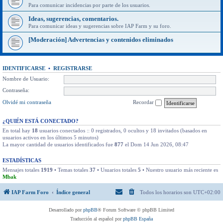
Para comunicar incidencias por parte de los usuarios.
Ideas, sugerencias, comentarios.
Para comunicar ideas y sugerencias sobre IAP Farm y su foro.
[Moderación] Advertencias y contenidos eliminados
IDENTIFICARSE
•
REGISTRARSE
Nombre de Usuario:
Contraseña:
Olvidé mi contraseña
Recordar
¿QUIÉN ESTÁ CONECTADO?
En total hay
18
usuarios conectados :: 0 registrados, 0 ocultos y 18 invitados (basados en
usuarios activos en los últimos 5 minutos)
La mayor cantidad de usuarios identificados fue
877
el Dom 14 Jun 2026, 08:47
ESTADÍSTICAS
Mensajes totales
1919
• Temas totales
37
• Usuarios totales
5
• Nuestro usuario más reciente es
Mbak
IAP Farm Foro
Índice general
Todos los horarios son
UTC+02:00
Desarrollado por
phpBB
® Forum Software © phpBB Limited
Traducción al español por
phpBB España