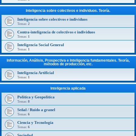
Inteligencia sobre colectivos e individuos. Teoría.
Inteligencia sobre colectivos e individuos
Temas:
2
Contra-inteligencia de colectivos e individuos
Temas:
1
Inteligencia Social General
Temas:
1
Información, Análisis, Prospectiva e Inteligencia fundamentales. Teoría,
métodos de producción, etc.
Inteligencia Artificial
Temas:
1
Inteligencia aplicada
Política y Geopolítica
Temas:
8
Señal / Ruido a granel
Temas:
6
Ciencia y Tecnología
Temas:
6
Sociedad