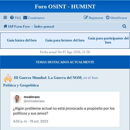
Foro OSINT - HUMINT
FAQ
Contáctanos
Registrarse
Identificarse
B
IAP Farm Foro
Índice general
u
Guía para participantes del
Guía básica del foro
Guía para lectores del foro
s
foro
c
Fecha actual Vie 07 Ago 2026, 21:56
a
r
TEMAS DESTACADOS ACTUALMENTE
III Guerra Mundial: La Guerra del NOM
, en el foro
Política y Geopolítica