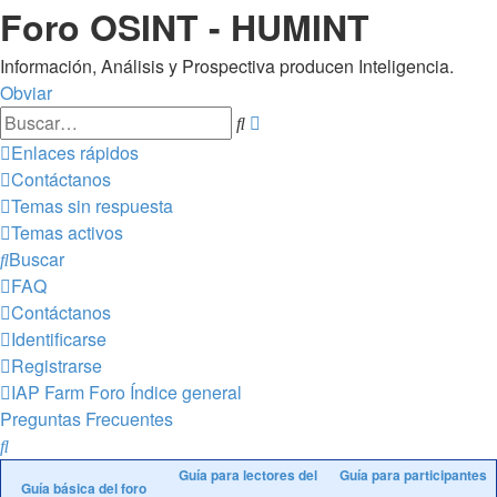
Foro OSINT - HUMINT
Información, Análisis y Prospectiva producen Inteligencia.
Obviar
Búsqueda
Buscar
avanzada
Enlaces rápidos
Contáctanos
Temas sin respuesta
Temas activos
Buscar
FAQ
Contáctanos
Identificarse
Registrarse
IAP Farm Foro
Índice general
Preguntas Frecuentes
Buscar
Guía para lectores del
Guía para participantes
Guía básica del foro