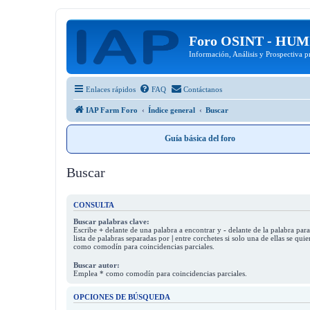
Foro OSINT - HU
Información, Análisis y Prospectiva p
Enlaces rápidos
FAQ
Contáctanos
IAP Farm Foro
Índice general
Buscar
Guía básica del foro
Buscar
CONSULTA
Buscar palabras clave:
Escribe
+
delante de una palabra a encontrar y
-
delante de la palabra para
lista de palabras separadas por
|
entre corchetes si solo una de ellas se qu
como comodín para coincidencias parciales.
Buscar autor:
Emplea * como comodín para coincidencias parciales.
OPCIONES DE BÚSQUEDA