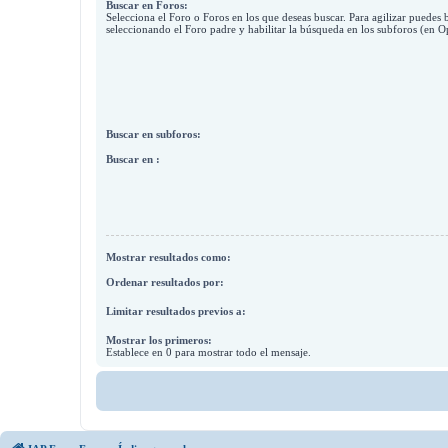
Buscar en Foros:
Selecciona el Foro o Foros en los que deseas buscar. Para agilizar puedes 
seleccionando el Foro padre y habilitar la búsqueda en los subforos (en 
Buscar en subforos:
Buscar en :
Mostrar resultados como:
Ordenar resultados por:
Limitar resultados previos a:
Mostrar los primeros:
Establece en 0 para mostrar todo el mensaje.