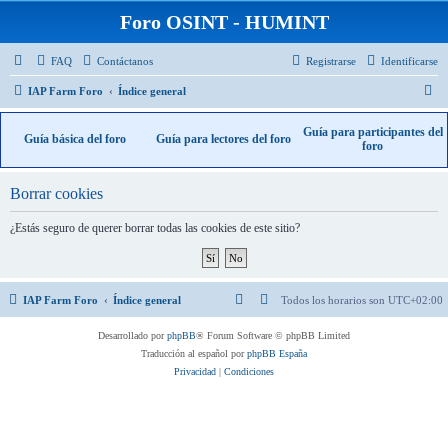
Foro OSINT - HUMINT
FAQ
Contáctanos
Registrarse
Identificarse
B
IAP Farm Foro
Índice general
u
Guía para participantes del
Guía básica del foro
Guía para lectores del foro
s
foro
c
a
Borrar cookies
r
¿Estás seguro de querer borrar todas las cookies de este sitio?
IAP Farm Foro
Índice general
Todos los horarios son
UTC+02:00
Desarrollado por
phpBB
® Forum Software © phpBB Limited
Traducción al español por
phpBB España
Privacidad
|
Condiciones