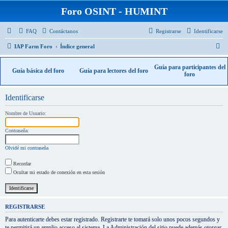
Foro OSINT - HUMINT
FAQ
Contáctanos
Registrarse
Identificarse
B
IAP Farm Foro
Índice general
u
Guía para participantes del
Guía básica del foro
Guía para lectores del foro
s
foro
c
a
Identificarse
r
Nombre de Usuario:
Contraseña:
Olvidé mi contraseña
Recordar
Ocultar mi estado de conexión en esta sesión
REGISTRARSE
Para autenticarte debes estar registrado. Registrarte te tomará solo unos pocos segundos y
te permitirá un amplio acceso al sistema. La Administración del sitio puede además otorgar