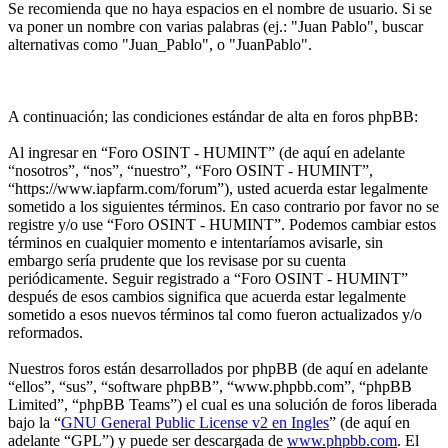
Se recomienda que no haya espacios en el nombre de usuario. Si se
va poner un nombre con varias palabras (ej.: "Juan Pablo", buscar
alternativas como "Juan_Pablo", o "JuanPablo".
A continuación; las condiciones estándar de alta en foros phpBB:
Al ingresar en “Foro OSINT - HUMINT” (de aquí en adelante
“nosotros”, “nos”, “nuestro”, “Foro OSINT - HUMINT”,
“https://www.iapfarm.com/forum”), usted acuerda estar legalmente
sometido a los siguientes términos. En caso contrario por favor no se
registre y/o use “Foro OSINT - HUMINT”. Podemos cambiar estos
términos en cualquier momento e intentaríamos avisarle, sin
embargo sería prudente que los revisase por su cuenta
periódicamente. Seguir registrado a “Foro OSINT - HUMINT”
después de esos cambios significa que acuerda estar legalmente
sometido a esos nuevos términos tal como fueron actualizados y/o
reformados.
Nuestros foros están desarrollados por phpBB (de aquí en adelante
“ellos”, “sus”, “software phpBB”, “www.phpbb.com”, “phpBB
Limited”, “phpBB Teams”) el cual es una solución de foros liberada
bajo la “
GNU General Public License v2 en Ingles
” (de aquí en
adelante “GPL”) y puede ser descargada de
www.phpbb.com
. El