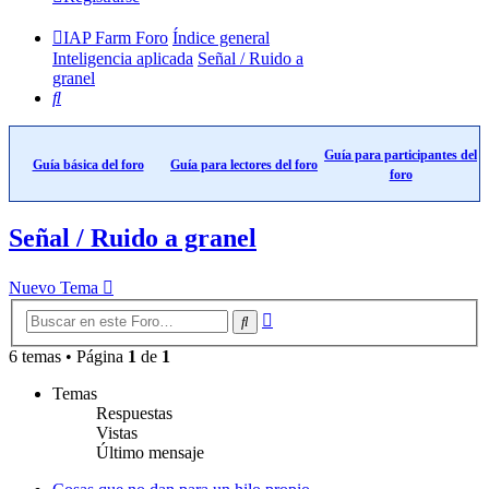
IAP Farm Foro
Índice general
Inteligencia aplicada
Señal / Ruido a
granel
Buscar
Guía para participantes del
Guía básica del foro
Guía para lectores del foro
foro
Señal / Ruido a granel
Nuevo Tema
Búsqueda
Buscar
avanzada
6 temas • Página
1
de
1
Temas
Respuestas
Vistas
Último mensaje