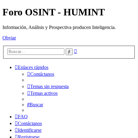
Foro OSINT - HUMINT
Información, Análisis y Prospectiva producen Inteligencia.
Obviar
Búsqueda
Buscar
avanzada
Enlaces rápidos
Contáctanos
Temas sin respuesta
Temas activos
Buscar
FAQ
Contáctanos
Identificarse
Registrarse